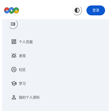
contrast
登录
menu
menu_open
dashboard
个人页面
star_shine
发现
communities
社区
school
学习
person
我的个人资料