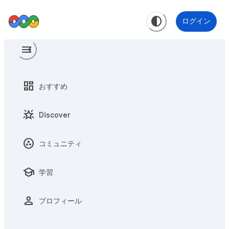
contrast
ログイン
menu
menu_open
dashboard
おすすめ
star_shine
Discover
communities
コミュニティ
school
学習
person
プロフィール